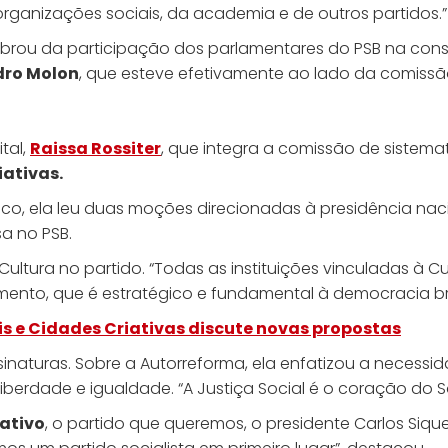
ganizações sociais, da academia e de outros partidos.”
lembrou da participação dos parlamentares do PSB na con
dro Molon
, que esteve efetivamente ao lado da comissã
tal,
Raissa Rossiter
, que integra a comissão de sistem
iativas.
, ela leu duas moções direcionadas à presidência nacion
a no PSB.
Cultura no partido. “Todas as instituições vinculadas à 
gmento, que é estratégico e fundamental à democracia bra
is e Cidades Criativas discute novas propostas
naturas. Sobre a Autorreforma, ela enfatizou a necessid
a, liberdade e igualdade. “A Justiça Social é o coração do S
iativo
, o partido que queremos, o presidente Carlos Sique