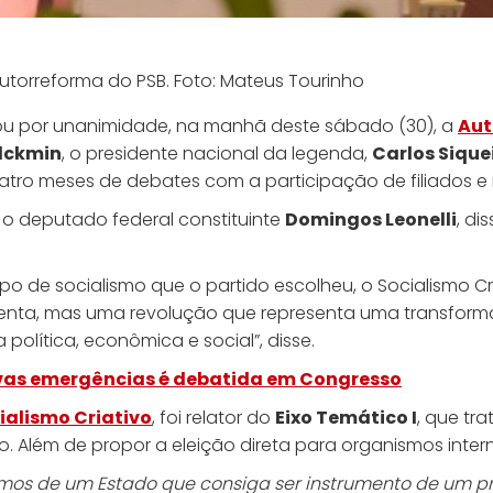
torreforma do PSB. Foto: Mateus Tourinho
u por unanimidade, na manhã deste sábado (30), a
Aut
lckmin
, o presidente nacional da legenda,
Carlos Sique
ro meses de debates com a participação de filiados e nã
o deputado federal constituinte
Domingos Leonelli
, di
ipo de socialismo que o partido escolheu, o Socialismo 
iolenta, mas uma revolução que representa uma transform
lítica, econômica e social”, disse.
vas emergências é debatida em Congresso
ialismo Criativo
, foi relator do
Eixo Temático I
, que tr
. Além de propor a eleição direta para organismos intern
mos de um Estado que consiga ser instrumento de um pr