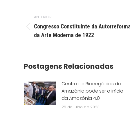
Navegação
ANTERIOR
de
Congresso Constituinte da Autorrefor
post:
Post
da Arte Moderna de 1922
anterior:
Postagens Relacionadas
Centro de Bionegócios da
Amazônia pode ser o início
da Amazônia 4.0
25 de julho de 2023