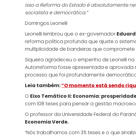
isso a Reforma do Estado é absolutamente ne
socialista e democrática.”
Domingos Leonelli
Leonelli lembrou que o ex-governador
Eduar
reforma política profunda que ajuste o sistema
multiplicidade de bandeiras que compromete no
Siqueira agradeceu o empenho de Leonelli na 
Autorreforma fosse apresentada e aprovada n
processo que foi profundamente democrático
Leia também:
“O momento está sendo riquí
O
Eixo Temático II: Economia: prosperidad
com 108 teses para pensar a gestão macroecon
O professor da Universidade Federal do Paraná
Economia Verde.
“Nós trabalhamos com 35 teses e o que sinali