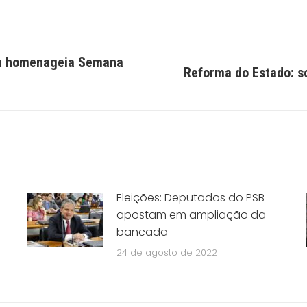
ma homenageia Semana
Próximo
Reforma do Estado: s
post:
Eleições: Deputados do PSB
apostam em ampliação da
bancada
24 de agosto de 2022