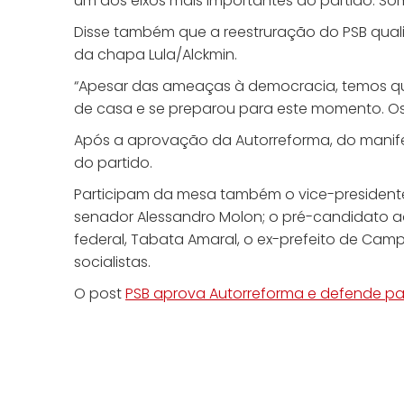
um dos eixos mais importantes do partido. Som
Disse também que a reestruração do PSB qualif
da chapa Lula/Alckmin.
“Apesar das ameaças à democracia, temos que 
de casa e se preparou para este momento. Os d
Após a aprovação da Autorreforma, do manifes
do partido.
Participam da mesa também o vice-presidente 
senador Alessandro Molon; o pré-candidato 
federal, Tabata Amaral, o ex-prefeito de Camp
socialistas.
O post
PSB aprova Autorreforma e defende p