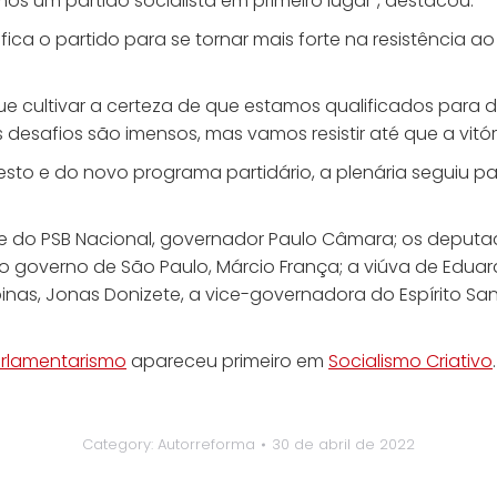
os um partido socialista em primeiro lugar”, destacou.
ica o partido para se tornar mais forte na resistência a
cultivar a certeza de que estamos qualificados para def
esafios são imensos, mas vamos resistir até que a vitória
to e do novo programa partidário, a plenária seguiu pa
do PSB Nacional, governador Paulo Câmara; os deputados 
ao governo de São Paulo, Márcio França; a viúva de Ed
inas, Jonas Donizete, a vice-governadora do Espírito San
arlamentarismo
apareceu primeiro em
Socialismo Criativo
.
Category:
Autorreforma
30 de abril de 2022