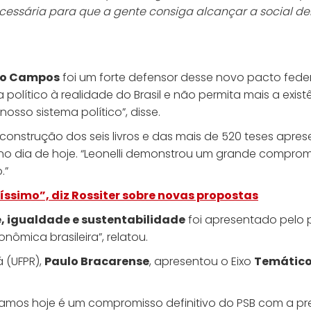
cessária para que a gente consiga alcançar a social d
do Campos
foi um forte defensor desse novo pacto fed
 político à realidade do Brasil e não permita mais a exis
sso sistema político”, disse.
construção dos seis livros e das mais de 520 teses apre
o dia de hoje. “Leonelli demonstrou um grande comprom
.”
ssimo”, diz Rossiter sobre novas propostas
e, igualdade e sustentabilidade
foi apresentado pelo 
ômica brasileira”, relatou.
 (UFPR),
Paulo Bracarense
, apresentou o Eixo
Temático 
zamos hoje é um compromisso definitivo do PSB com a pre