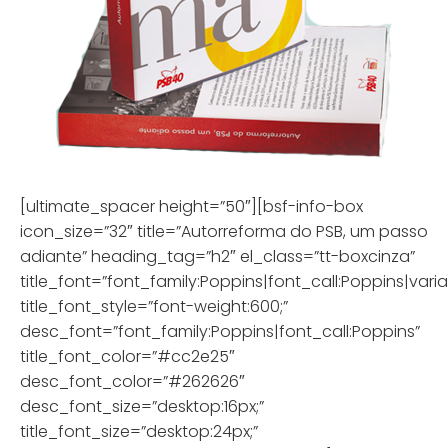
[ultimate_spacer height=”50″][bsf-info-box
icon_size=”32″ title=”Autorreforma do PSB, um passo
adiante” heading_tag=”h2″ el_class=”tt-boxcinza”
title_font=”font_family:Poppins|font_call:Poppins|vari
title_font_style=”font-weight:600;”
desc_font=”font_family:Poppins|font_call:Poppins”
title_font_color=”#cc2e25″
desc_font_color=”#262626″
desc_font_size=”desktop:16px;”
title_font_size=”desktop:24px;”