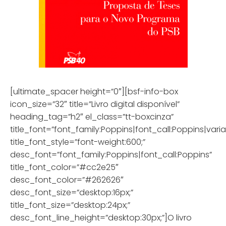
[ultimate_spacer height=”0″][bsf-info-box
icon_size=”32″ title=”Livro digital disponível”
heading_tag=”h2″ el_class=”tt-boxcinza”
title_font=”font_family:Poppins|font_call:Poppins|vari
title_font_style=”font-weight:600;”
desc_font=”font_family:Poppins|font_call:Poppins”
title_font_color=”#cc2e25″
desc_font_color=”#262626″
desc_font_size=”desktop:16px;”
title_font_size=”desktop:24px;”
desc_font_line_height=”desktop:30px;”]O livro