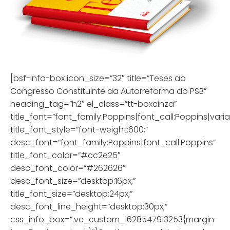
[bsf-info-box icon_size=”32″ title=”Teses ao
Congresso Constituinte da Autorreforma do PSB”
heading_tag=”h2″ el_class=”tt-boxcinza”
title_font=”font_family:Poppins|font_call:Poppins|vari
title_font_style=”font-weight:600;”
desc_font=”font_family:Poppins|font_call:Poppins”
title_font_color=”#cc2e25″
desc_font_color=”#262626″
desc_font_size=”desktop:16px;”
title_font_size=”desktop:24px;”
desc_font_line_height=”desktop:30px;”
css_info_box=”.vc_custom_1628547913253{margin-