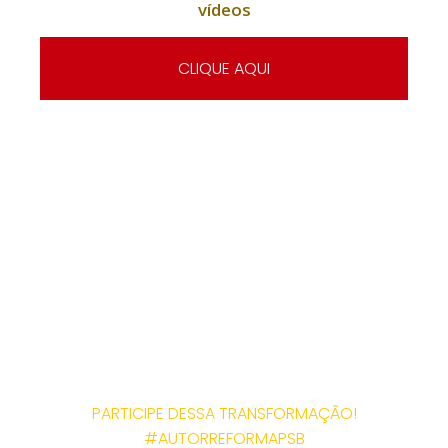
vídeos
CLIQUE AQUI
A AUTORREFORMA DO
PSB FAZ PARTE DE UMA
CONSTRUÇÃO
COLETIVA, O PSB ESTÁ
ABERTO A SUGESTÕES
OU CRÍTICAS.
PARTICIPE DESSA TRANSFORMAÇÃO!
#AUTORREFORMAPSB