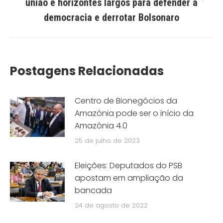
Próximo
união e horizontes largos para defender a
post:
democracia e derrotar Bolsonaro
Postagens Relacionadas
Centro de Bionegócios da
Amazônia pode ser o início da
Amazônia 4.0
25 de julho de 2023
Eleições: Deputados do PSB
apostam em ampliação da
bancada
24 de agosto de 2022