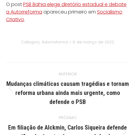
O post
PSB Bahia elege diretório estadual e debate
a Autorreforma
apareceu primeiro em
Socialismo
Criativo
.
Category:
Autorreforma
6 de março de 2022
Navegação
ANTERIOR
de
Mudanças climáticas causam tragédias e tornam
post:
Post
reforma urbana ainda mais urgente, como
anterior:
defende o PSB
PRÓXIMO
Em filiação de Alckmin, Carlos Siqueira defende