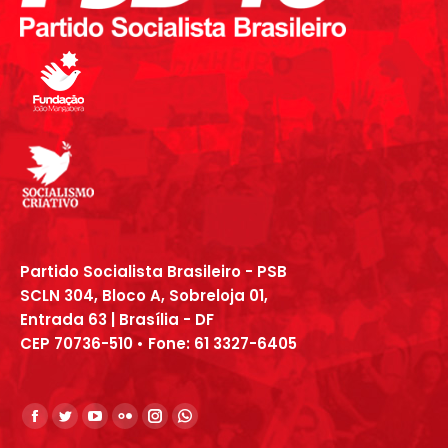
Partido Socialista Brasileiro - PSB
SCLN 304, Bloco A, Sobreloja 01,
Entrada 63 | Brasília - DF
CEP 70736-510 • Fone:
61
3327
-6405
Encontre-nos em:
Facebook
Twitter
YouTube
Flickr
Instagram
Whatsapp