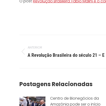
O post
Revolução Brasileira: Fábio Malini é o c
Navegação
de
ANTERIOR
post:
Post
A Revolução Brasileira do século 21 – E
anterior:
Postagens Relacionadas
Centro de Bionegócios da
Amazônia pode ser o início