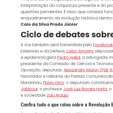
interpretação da conjuntura presente e do pro
questões pendentes. É nisso que consiste fun
enquadramento da evolução histórica dentro
Caio da Silva Prado Júnior
Ciclo de debates sobr
A
live
também será transmitida pelo
Facebook
Exteriores e da Defesa,
Celso Amorim
; deputa
e epidemiologista
Pedro Hallal
, a advogada, me
presidente da Comissão de Ciência e Tecnol
Oposição, deputado
Alessandro Molon (PSB-R
historiador e militante do Partido Comunista Br
Maranhão,
Flavio Dino
; o deputado constituin
Jabbour
; o professor
José Luiz Borges Horta
; o
e sociedade
Zulu Araújo
.
Confira tudo o que rolou sobre a Revolução B