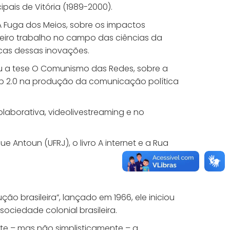
ais de Vitória (1989-2000).
A Fuga dos Meios, sobre os impactos
meiro trabalho no campo das ciências da
icas dessas inovações.
eu a tese O Comunismo das Redes, sobre a
b 2.0 na produção da comunicação política
olaborativa, videolivestreaming e no
 Antoun (UFRJ), o livro A internet e a Rua
lução brasileira”, lançado em 1966, ele iniciou
ociedade colonial brasileira.
nte – mas não simplisticamente – a