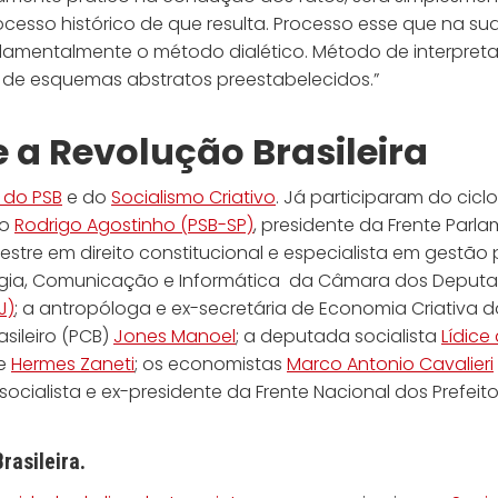
cesso histórico de que resulta. Processo esse que na su
damentalmente o método dialético. Método de interpreta
 de esquemas abstratos preestabelecidos.”
e a Revolução Brasileira
 do PSB
e do
Socialismo Criativo
. Já participaram do cicl
do
Rodrigo Agostinho (PSB-SP)
, presidente da Frente Parla
stre em direito constitucional e especialista em gestão
ogia, Comunicação e Informática da Câmara dos Deput
J)
; a antropóloga e ex-secretária de Economia Criativa do
asileiro (PCB)
Jones Manoel
; a deputada socialista
Lídice
te
Hermes Zaneti
; os economistas
Marco Antonio Cavalieri
 socialista e ex-presidente da Frente Nacional dos Prefeit
rasileira.