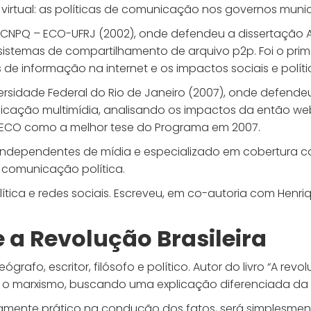
tual: as políticas de comunicação nos governos municip
/CNPQ – ECO-UFRJ (2002), onde defendeu a dissertação 
 sistemas de compartilhamento de arquivo p2p. Foi o pri
 de informação na internet e os impactos sociais e polít
ersidade Federal do Rio de Janeiro (2007), onde defend
icação multimídia, analisando os impactos da então we
a ECO como a melhor tese do Programa em 2007.
os independentes de mídia e especializado em cobertura c
comunicação política.
tica e redes sociais. Escreveu, em co-autoria com Henrique
 a Revolução Brasileira
ógrafo, escritor, filósofo e político. Autor do livro “A revo
m o marxismo, buscando uma explicação diferenciada da s
tivamente prático na condução dos fatos, será simplesme