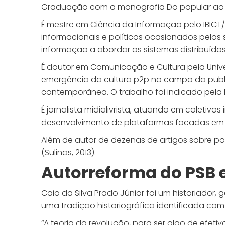
Graduação com a monografia Do popular ao vir
É mestre em Ciência da Informação pelo IBICT
informacionais e políticos ocasionados pelos
informação a abordar os sistemas distribuídos
É doutor em Comunicação e Cultura pela Univ
emergência da cultura p2p no campo da publ
contemporânea. O trabalho foi indicado pel
É jornalista midialivrista, atuando em coletiv
desenvolvimento de plataformas focadas em 
Além de autor de dezenas de artigos sobre polí
(Sulinas, 2013).
Autorreforma do PSB e
Caio da Silva Prado Júnior foi um historiador, ge
uma tradição historiográfica identificada co
“A teoria da revolução, para ser algo de efe