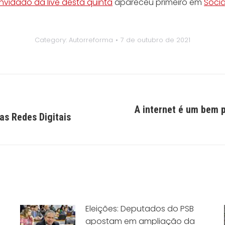
onvidado da live desta quinta
apareceu primeiro em
Socia
Category:
Autorreforma
7 de outubro de 2021
A internet é um bem p
Próximo
 as Redes Digitais
post:
Eleições: Deputados do PSB
apostam em ampliação da