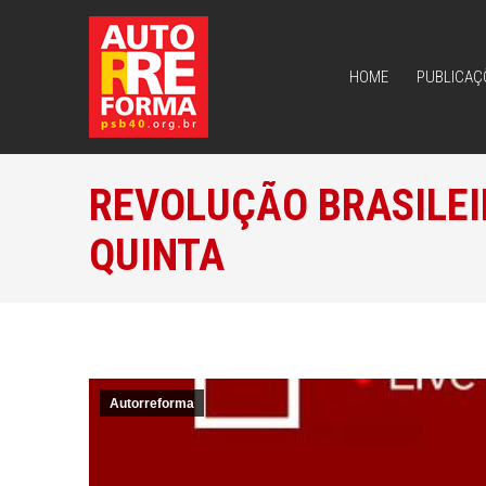
HOME
PUBLICAÇ
HOME
PUBLICAÇ
REVOLUÇÃO BRASILEIR
QUINTA
Autorreforma