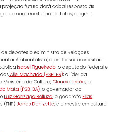
a projeção futura dará cabal resposta às
ção, e não receituário de fatos, dogma,
o de debates o ex-ministro de Relações
mentar Ambientalista; o professor universitário
 pública
Isabel Figueiredo
; o deputado federal e
ados
Aliel Machado (PSB-PR)
; o líder da
 Ministério da Cultura,
Claudia Leitão
; o
 da Mata (PSB-BA)
; o governador do
e
Luiz Gonzaga Belluzo
; o geógrafo
Elias
os (FNP)
Jonas Donizette
; e o mestre em cultura