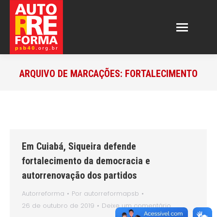
ARQUIVO DE MARCAÇÕES:
FORTALECIMENTO
Em Cuiabá, Siqueira defende
fortalecimento da democracia e
autorrenovação dos partidos
Autorreforma
Por
autorreformapsb
26 de outubro de 2019
Deixe um comentário