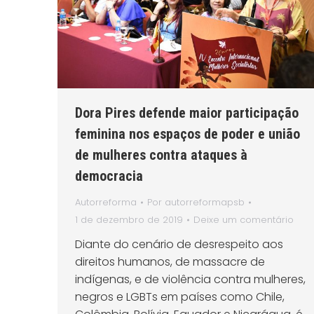
Dora Pires defende maior participação
feminina nos espaços de poder e união
de mulheres contra ataques à
democracia
Autorreforma
Por
autorreformapsb
1 de dezembro de 2019
Deixe um comentário
Diante do cenário de desrespeito aos
direitos humanos, de massacre de
indígenas, e de violência contra mulheres,
negros e LGBTs em países como Chile,