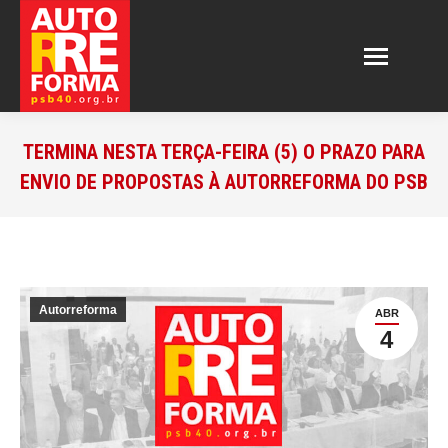
TERMINA NESTA TERÇA-FEIRA (5) O PRAZO PARA
ENVIO DE PROPOSTAS À AUTORREFORMA DO PSB
Autorreforma
ABR
4