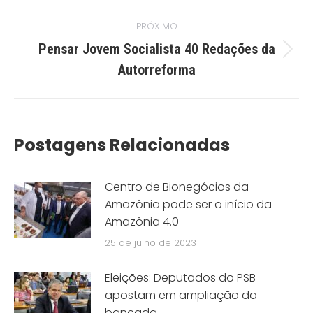
PRÓXIMO
Pensar Jovem Socialista 40 Redações da
Próximo
Autorreforma
post:
Postagens Relacionadas
Centro de Bionegócios da
Amazônia pode ser o início da
Amazônia 4.0
25 de julho de 2023
Eleições: Deputados do PSB
apostam em ampliação da
bancada