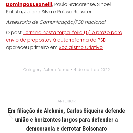
Domingos Leonelli
, Paulo Bracarense, Sinoel
Batista, Juliene Silva e Raíssa Rossiter.
Assessoria de Comunicação/PSB nacional
O post
Termina nesta terça-feira (5) o prazo para
envio de propostas à autorreforma do PSB
apareceu primeiro em
Socialismo Criativo
.
Category:
Autorreforma
4 de abril de 2022
Navegação
ANTERIOR
de
Em filiação de Alckmin, Carlos Siqueira defende
post:
Post
união e horizontes largos para defender a
anterior:
democracia e derrotar Bolsonaro