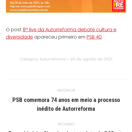
O post
8ª live da Autorreforma debate cultura e
diversidade
apareceu primeiro em
PSB 40
.
Category:
Autorreforma
24 de agosto de 2021
Navegação
ANTERIOR
de
PSB comemora 74 anos em meio a processo
post:
Post
inédito de Autorreforma
anterior:
PRÓXIMO