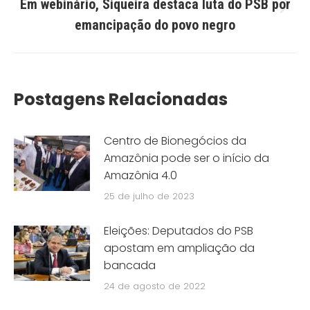
Em webinário, Siqueira destaca luta do PSB por
Próximo
emancipação do povo negro
post:
Postagens Relacionadas
Centro de Bionegócios da
Amazônia pode ser o início da
Amazônia 4.0
25 de julho de 2023
Eleições: Deputados do PSB
apostam em ampliação da
bancada
24 de agosto de 2022