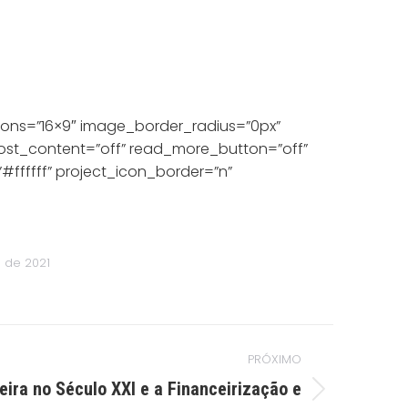
ons=”16×9″ image_border_radius=”0px”
post_content=”off” read_more_button=”off”
ffffff” project_icon_border=”n”
l de 2021
PRÓXIMO
eira no Século XXI e a Financeirização e