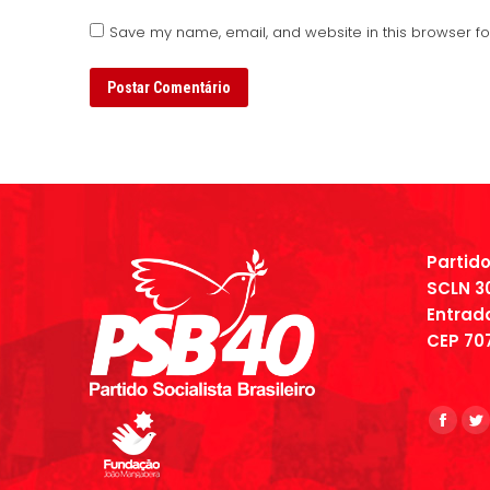
Save my name, email, and website in this browser fo
Postar Comentário
Partido
SCLN 30
Entrada
CEP 707
Encontr
Face
Tw
page
p
open
o