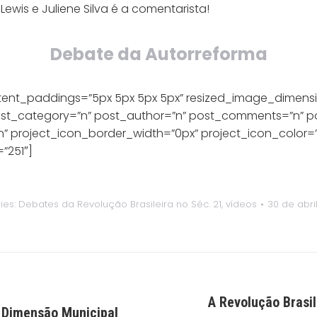
wis e Juliene Silva é a comentarista!
Debate da Autorreforma
tent_paddings=”5px 5px 5px 5px” resized_image_dimensi
 post_category=”n” post_author=”n” post_comments=”n” 
 project_icon_border_width=”0px” project_icon_color=”#
”251″]
ies:
Debates da Revolução Brasileira no Séc. 21
,
vídeos
30 de abri
A Revolução Brasil
Próximo
a Dimensão Municipal