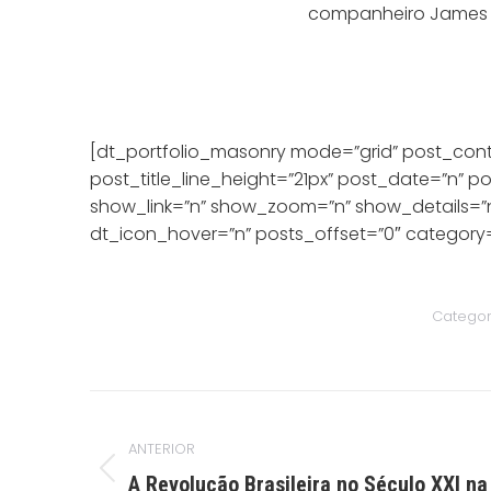
companheiro James Le
[dt_portfolio_masonry mode=”grid” post_con
post_title_line_height=”21px” post_date=”n”
show_link=”n” show_zoom=”n” show_details=”n”
dt_icon_hover=”n” posts_offset=”0″ category=
Categor
Navegação
de
ANTERIOR
post:
Post
A Revolução Brasileira no Século XXI n