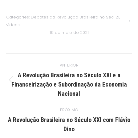
Categories:
Debates da Revolução Brasileira no Séc. 21
,
vídeos
19 de maio de 2021
Navegação
ANTERIOR
de
A Revolução Brasileira no Século XXI e a
post:
Post
Financeirização e Subordinação da Economia
anterior:
Nacional
PRÓXIMO
A Revolução Brasileira no Século XXI com Flávio
Próximo
Dino
post: