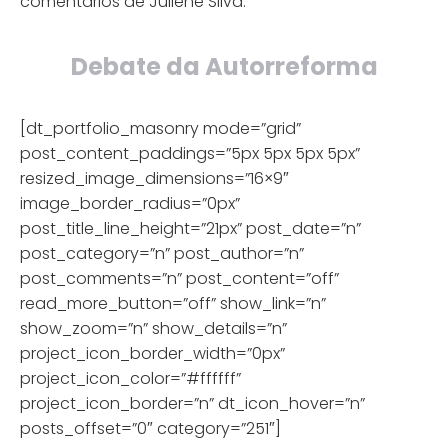
comentários de Juliene Silva.
Debate da Autorreforma
[dt_portfolio_masonry mode=”grid”
post_content_paddings=”5px 5px 5px 5px”
resized_image_dimensions=”16×9″
image_border_radius=”0px”
post_title_line_height=”21px” post_date=”n”
post_category=”n” post_author=”n”
post_comments=”n” post_content=”off”
read_more_button=”off” show_link=”n”
show_zoom=”n” show_details=”n”
project_icon_border_width=”0px”
project_icon_color=”#ffffff”
project_icon_border=”n” dt_icon_hover=”n”
posts_offset=”0″ category=”251″]