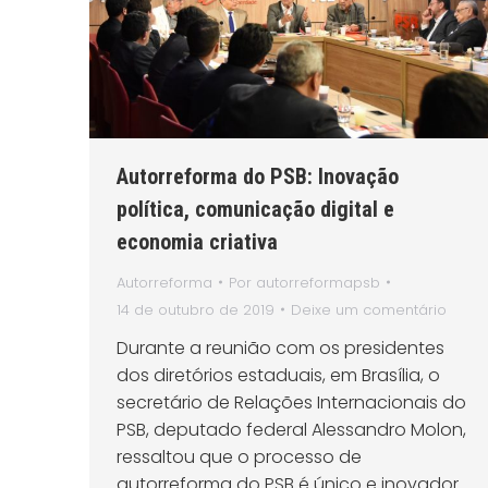
Autorreforma do PSB: Inovação
política, comunicação digital e
economia criativa
Autorreforma
Por
autorreformapsb
14 de outubro de 2019
Deixe um comentário
Durante a reunião com os presidentes
dos diretórios estaduais, em Brasília, o
secretário de Relações Internacionais do
PSB, deputado federal Alessandro Molon,
ressaltou que o processo de
autorreforma do PSB é único e inovador