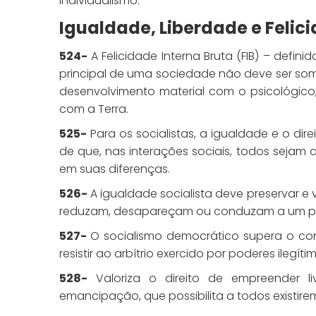
individualismo.
Igualdade, Liberdade e Felic
524-
A Felicidade Interna Bruta (FIB) – defi
principal de uma sociedade não deve ser so
desenvolvimento material com o psicológico, 
com a Terra.
525-
Para os socialistas, a igualdade e o dir
de que, nas interações sociais, todos sejam
em suas diferenças.
526-
A igualdade socialista deve preservar e 
reduzam, desapareçam ou conduzam a um 
527-
O socialismo democrático supera o conce
resistir ao arbítrio exercido por poderes ilegíti
528-
Valoriza o direito de empreender li
emancipação, que possibilita a todos existir