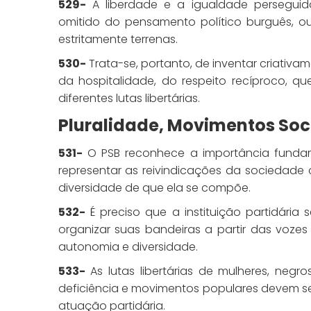
529-
A liberdade e a igualdade perseguidas
omitido do pensamento político burguês, o
estritamente terrenas.
530-
Trata-se, portanto, de inventar criativa
da hospitalidade, do respeito recíproco, q
diferentes lutas libertárias.
Pluralidade, Movimentos Soci
531-
O PSB reconhece a importância funda
representar as reivindicações da sociedade civ
diversidade de que ela se compõe.
532-
É preciso que a instituição partidária
organizar suas bandeiras a partir das voze
autonomia e diversidade.
533-
As lutas libertárias de mulheres, negro
deficiência e movimentos populares devem se
atuação partidária.