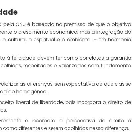
idade
nida pela ONU é baseada na premissa de que o objetivo
mente o crescimento econômico, mas a integração do
o cultural, o espiritual e o ambiental – em harmonia
eito à felicidade devem ter como correlatos a garantia
 acolhidos, respeitados e valorizados com fundamento
valorizar as diferenças, sem expectativa de que elas se
padrão homogêneo.
ito liberal de liberdade, pois incorpora o direito de
mos.
vremente e incorpora a perspectiva do direito à
em como diferentes e serem acolhidos nessa diferença.