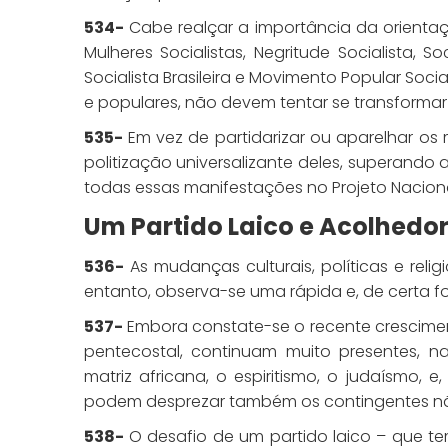
534-
Cabe realçar a importância da orienta
Mulheres Socialistas, Negritude Socialista, So
Socialista Brasileira e Movimento Popular Soc
e populares, não devem tentar se transformar 
535-
Em vez de partidarizar ou aparelhar os
politização universalizante deles, superando 
todas essas manifestações no Projeto Nacion
Um Partido Laico e Acolhedo
536-
As mudanças culturais, políticas e relig
entanto, observa-se uma rápida e, de certa f
537-
Embora constate-se o recente crescim
pentecostal, continuam muito presentes, na 
matriz africana, o espiritismo, o judaísmo,
podem desprezar também os contingentes não 
538-
O desafio de um partido laico – que te