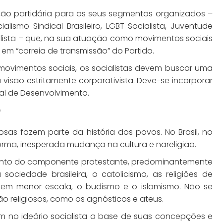
ção partidária para os seus segmentos organizados –
cialismo Sindical Brasileiro, LGBT Socialista, Juventude
ialista – que, na sua atuação como movimentos sociais
em “correia de transmissão” do Partido.
 movimentos sociais, os socialistas devem buscar uma
a visão estritamente corporativista. Deve-se incorporar
al de Desenvolvimento.
r
iosas fazem parte da história dos povos. No Brasil, no
orma, inesperada mudança na cultura e nareligião.
ento do componente protestante, predominantemente
sociedade brasileira, o catolicismo, as religiões de
 e, em menor escala, o budismo e o islamismo. Não se
religiosos, como os agnósticos e ateus.
m no ideário socialista a base de suas concepções e