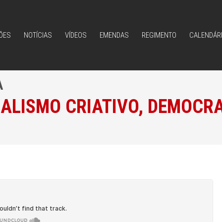
ÕES
NOTÍCIAS
VÍDEOS
EMENDAS
REGIMENTO
CALENDÁR
ÕES
NOTÍCIAS
VÍDEOS
EMENDAS
REGIMENTO
CALENDÁR
A
IALISMO CRIATIVO, DEMOCRA