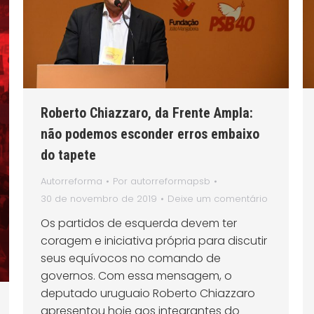
Roberto Chiazzaro, da Frente Ampla:
não podemos esconder erros embaixo
do tapete
Autorreforma
Por
autorreformapsb
30 de novembro de 2019
Deixe um comentário
Os partidos de esquerda devem ter
coragem e iniciativa própria para discutir
seus equívocos no comando de
governos. Com essa mensagem, o
deputado uruguaio Roberto Chiazzaro
apresentou hoje aos integrantes do