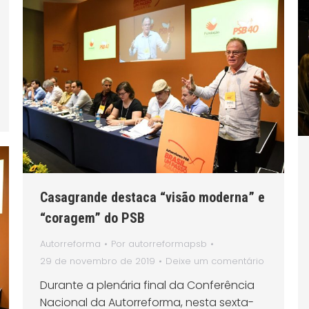
Casagrande destaca “visão moderna” e
“coragem” do PSB
Autorreforma
Por
autorreformapsb
29 de novembro de 2019
Deixe um comentário
Durante a plenária final da Conferência
Nacional da Autorreforma, nesta sexta-